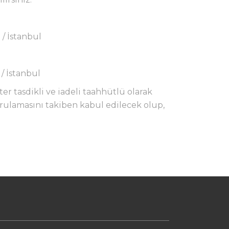
/ İstanbul
/ İstanbul
r tasdikli ve iadeli taahhütlü olarak
rulamasını takiben kabul edilecek olup,