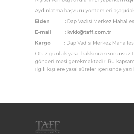
Aydınlatma başvuru yöntemleri aşağıdaki
Elden :
Dap Vadisi Merkez Mahallesi
E-mail :
kvkk@taff.com.tr
Kargo :
Dap Vadisi Merkez Mahallesi
Otuz günlük yasal hakkınızın sorunsuz ta
gönderilmesi gerekmektedir. Bu kapsamda
ilgili kişilere yasal süreler içerisinde ya