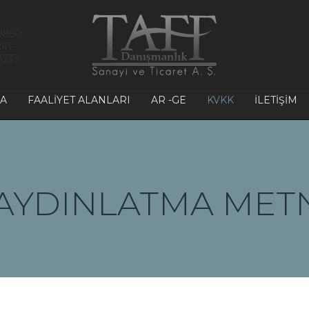
0850-
241-
8233
A
FAALIYET ALANLARI
AR -GE
KVKK
İLETIŞIM
İ AYDINLATMA MET