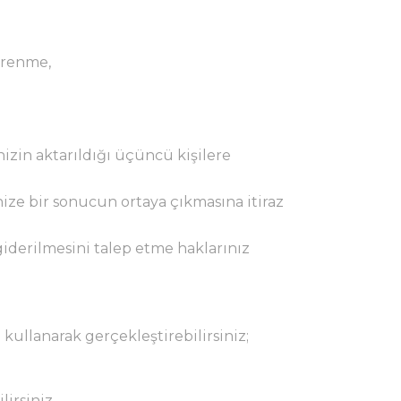
ğrenme,
inizin aktarıldığı üçüncü kişilere
nize bir sonucun ortaya çıkmasına itiraz
giderilmesini talep etme haklarınız
 kullanarak gerçekleştirebilirsiniz;
irsiniz.