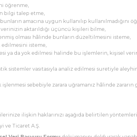
ini öğrenme,
in bilgi talep etme,
e bunların amacına uygun kullanılıp kullanılmadığını ö
 verinizin aktarıldığı üçüncü kişileri bilme,
işlenmiş olması hâlinde bunların düzeltilmesini isteme,
k edilmesini isteme,
mesi ya da yok edilmesi halinde bu işlemlerin, kişisel ver
k sistemler vasıtasıyla analiz edilmesi suretiyle aleyhi
ak işlenmesi sebebiyle zarara uğramanız hâlinde zararın 
erinize ilişkin haklarınızı aşağıda belirtilen yöntemleri
 ve Ticaret A.Ş.
isel Veri Başvuru Formu
dokümanını doldurarak yapabil