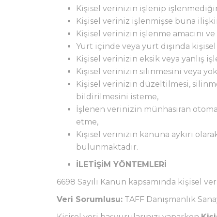
Kişisel verinizin işlenip işlenmediğ
Kişisel veriniz işlenmişse buna ilişk
Kişisel verinizin işlenme amacını v
Yurt içinde veya yurt dışında kişisel
Kişisel verinizin eksik veya yanlış 
Kişisel verinizin silinmesini veya yo
Kişisel verinizin düzeltilmesi, silin
bildirilmesini isteme,
İşlenen verinizin münhasıran otomati
etme,
Kişisel verinizin kanuna aykırı olar
bulunmaktadır.
İLETİŞİM YÖNTEMLERİ
6698 Sayılı Kanun kapsamında kişisel veril
Veri Sorumlusu:
TAFF Danışmanlık Sanayi
Kişisel veri başvurularınızı yaparken
Kiş