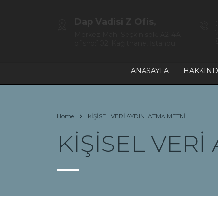
Dap Vadisi Z Ofis,
Merkez Mah. Seçkin sok. A2-4A
ofisno:102, Kağıthane, İstanbul
ANASAYFA
HAKKIND
Home
KİŞİSEL VERİ AYDINLATMA METNİ
KİŞİSEL VER