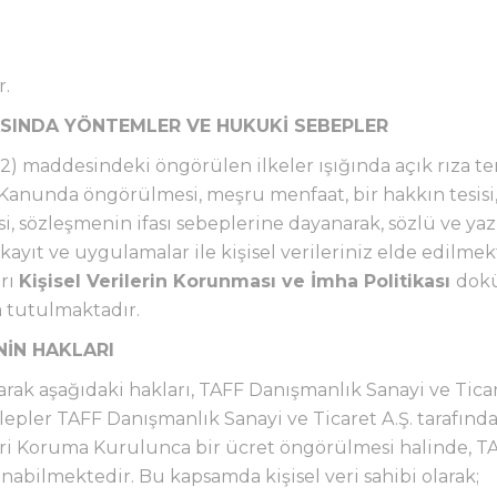
r.
ASINDA YÖNTEMLER VE HUKUKİ SEBEPLER
4(2) maddesindeki öngörülen ilkeler ışığında açık rıza te
nunda öngörülmesi, meşru menfaat, bir hakkın tesisi,
sözleşmenin ifası sebeplerine dayanarak, sözlü ve yazı
l kayıt ve uygulamalar ile kişisel verileriniz elde edilme
arı
Kişisel Verilerin Korunması ve İmha Politikası
dokü
a tutulmaktadır.
İNİN HAKLARI
olarak aşağıdaki hakları, TAFF Danışmanlık Sanayi ve Ticare
alepler TAFF Danışmanlık Sanayi ve Ticaret A.Ş. tarafın
ileri Koruma Kurulunca bir ücret öngörülmesi halinde, T
ınabilmektedir. Bu kapsamda kişisel veri sahibi olarak;