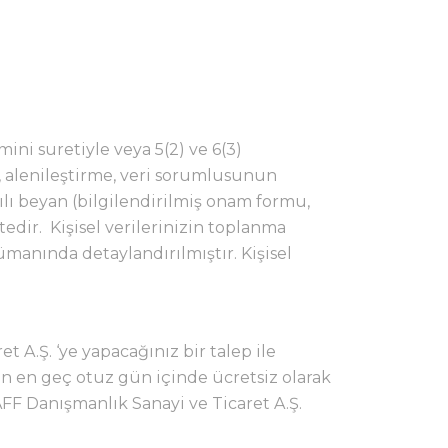
mini suretiyle veya 5(2) ve 6(3)
 alenileştirme, veri sorumlusunun
lı beyan (bilgilendirilmiş onam formu,
ktedir. Kişisel verilerinizin toplanma
manında detaylandırılmıştır. Kişisel
t A.Ş. ‘ye yapacağınız bir talep ile
dan en geç otuz gün içinde ücretsiz olarak
AFF Danışmanlık Sanayi ve Ticaret A.Ş.