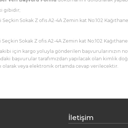
 gibidir;
 Seçkin Sokak Z ofis A2-4A Zemin kat No:102 Kağıthane 
 Seçkin Sokak Z ofis A2-4A Zemin kat No:102 Kağıthane 
kibi için kargo yoluyla gönderilen başvurularınızın note
ki başvurular tarafımızdan yapılacak olan kimlik doğ
zılı olarak veya elektronik ortamda cevap verilecektir.
İletişim