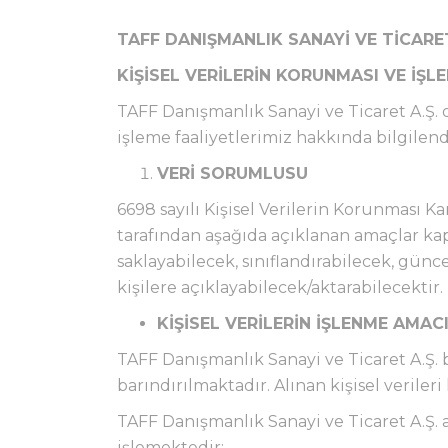
TAFF DANIŞMANLIK SANAYİ VE TİCARET
KİŞİSEL VERİLERİN KORUNMASI VE İŞ
TAFF Danışmanlık Sanayi ve Ticaret A.Ş. o
işleme faaliyetlerimiz hakkında bilgilen
VERİ SORUMLUSU
6698 sayılı Kişisel Verilerin Korunması K
tarafından aşağıda açıklanan amaçlar ka
saklayabilecek, sınıflandırabilecek, günce
kişilere açıklayabilecek/aktarabilecektir.
KİŞİSEL VERİLERİN İŞLENME AMAC
TAFF Danışmanlık Sanayi ve Ticaret A.Ş. bü
barındırılmaktadır. Alınan kişisel verile
TAFF Danışmanlık Sanayi ve Ticaret A.Ş. a
işlemektedir;