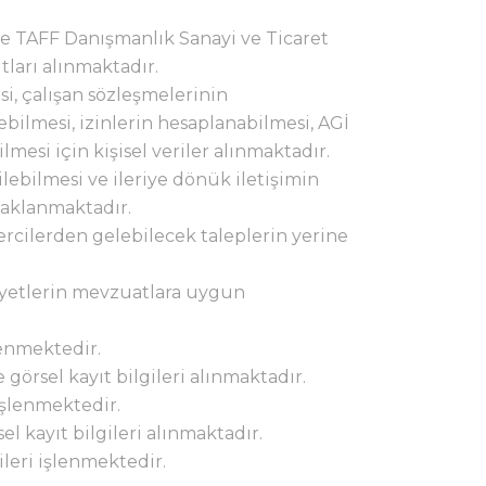
de TAFF Danışmanlık Sanayi ve Ticaret
ları alınmaktadır.
i, çalışan sözleşmelerinin
ebilmesi, izinlerin hesaplanabilmesi, AGİ
esi için kişisel veriler alınmaktadır.
lebilmesi ve ileriye dönük iletişimin
r saklanmaktadır.
rcilerden gelebilecek taleplerin yerine
liyetlerin mevzuatlara uygun
lenmektedir.
 görsel kayıt bilgileri alınmaktadır.
 işlenmektedir.
el kayıt bilgileri alınmaktadır.
ileri işlenmektedir.