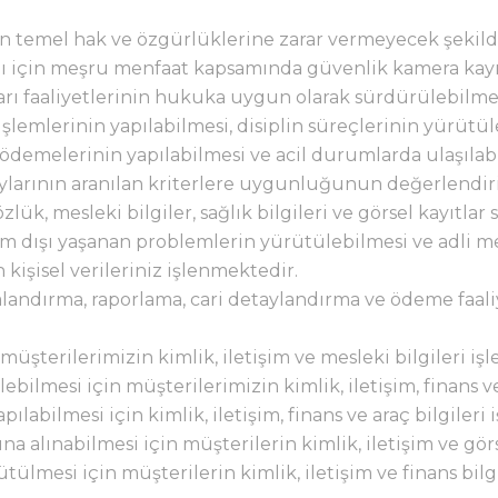
zin temel hak ve özgürlüklerine zarar vermeyecek şekil
ığı için meşru menfaat kapsamında güvenlik kamera kayıt
rı faaliyetlerinin hukuka uygun olarak sürdürülebilmes
işlemlerinin yapılabilmesi, disiplin süreçlerinin yürütül
melerinin yapılabilmesi ve acil durumlarda ulaşılabilm
aylarının aranılan kriterlere uygunluğunun değerlendiri
özlük, mesleki bilgiler, sağlık bilgileri ve görsel kayıtla
 dışı yaşanan problemlerin yürütülebilmesi ve adli me
 kişisel verileriniz işlenmektedir.
ralandırma, raporlama, cari detaylandırma ve ödeme faa
üşterilerimizin kimlik, iletişim ve mesleki bilgileri iş
lebilmesi için müşterilerimizin kimlik, iletişim, finans ve
ılabilmesi için kimlik, iletişim, finans ve araç bilgileri
na alınabilmesi için müşterilerin kimlik, iletişim ve görs
tülmesi için müşterilerin kimlik, iletişim ve finans bilg