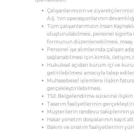
Çalışanlarımızın ve ziyaretçilerimi
A.Ş. ‘nin operasyonlarının devamlıl
Tüm çalışanlarımızın İnsan Kaynakla
oluşturulabilmesi, personel sigorta 
formunun düzenlenebilmesi, maaş öde
Personel işe alımlarında çalışan ad
sağlanabilmesi için kimlik, iletişim, 
Hukuksal açıdan kurum içi ve kurum
getirilebilmesi amacıyla talep edilen
Muhasebesel işlemlere ilişkin fatu
gerçekleştirilebilmesi.
TSE Belgelendirme sürecine ilişkin m
Tasarım faaliyetlerinin gerçekleştiri
Müşterilerin randevu takiplerinin yap
Hasar yönetim dosyalarının kayıt altı
Bakım ve onarım faaliyetlerinin yürü