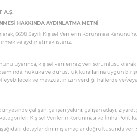
 A.Ş.
LENMESİ HAKKINDA AYDINLATMA METNİ
larak, 6698 Sayılı Kişisel Verilerin Korunması Kanunu’nun
dirmek ve aydınlatmak isteriz.
anunu uyarınca, kişisel verileriniz; veri sorumlusu olara
psamında; hukuka ve dürüstlük kurallarına uygun bir şe
lleyebilecek ve mevzuatın izin verdiği hallerde ve/veya i
I
nyesinde çalışan, çalışan yakını, çalışan adayı, ziyaretçi
ri kategorileri Kişisel Verilerin Korunması ve İmha Polit
şağıdaki detaylandırılmış amaçlar doğrultusunda veri sah