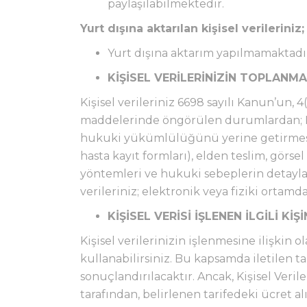
paylaşılabilmektedir.
Yurt dışına aktarılan kişisel verileriniz;
Yurt dışına aktarım yapılmamaktadı
KİŞİSEL VERİLERİNİZİN TOPLANM
Kişisel verileriniz 6698 sayılı Kanun’un, 
maddelerinde öngörülen durumlardan; Ka
hukuki yükümlülüğünü yerine getirmesi, 
hasta kayıt formları), elden teslim, görse
yöntemleri ve hukuki sebeplerin detayl
verileriniz; elektronik veya fiziki ortamd
KİŞİSEL VERİSİ İŞLENEN İLGİLİ KİŞ
Kişisel verilerinizin işlenmesine ilişkin 
kullanabilirsiniz. Bu kapsamda iletilen t
sonuçlandırılacaktır. Ancak, Kişisel Ver
tarafından, belirlenen tarifedeki ücret al