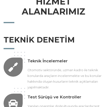
HİZMET
ALANLARIMIZ
TEKNİK DENETİM
Teknik İncelemeler
Otomotiv sektöründe, uzman kadro ile teknik
konularda araçların incelenmekte ve bu konular
hakkında oluşan kusurların teknik açıklamaları
yapılmaktadır.
Test Sürüşü ve Kontroller
Yapılan onarımlar doğrultusunda araçlarda test