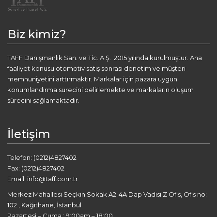
Biz kimiz?
TAFF Danışmanlık San. ve Tic. A.Ş. 2015 yılında kurulmuştur. Ana
faaliyet konusu otomotiv satış sonrası denetim ve müşteri
memnuniyetini arttırmaktır. Markalar için pazara uygun
konumlandırma sürecini belirlemekte ve markaların oluşum
sürecini sağlamaktadır.
İletişim
Telefon: (0212)4827402
Fax: (0212)4827402
Email: info@taff.com.tr
Merkez Mahallesi Seçkin Sokak A2-4A Dap Vadisi Z Ofis, Ofis no:
102 , Kağıthane, İstanbul
Pazartesi – Cuma : 9:00am – 18:00