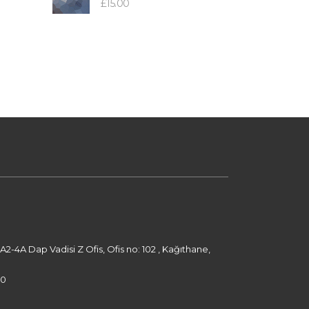
£
15.00
-4A Dap Vadisi Z Ofis, Ofis no: 102 , Kağıthane,
00