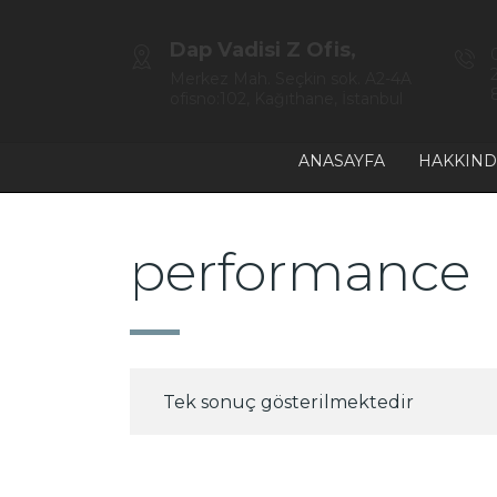
Dap Vadisi Z Ofis,
Merkez Mah. Seçkin sok. A2-4A
ofisno:102, Kağıthane, İstanbul
ANASAYFA
HAKKIND
performance
Tek sonuç gösterilmektedir