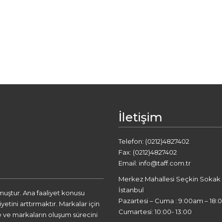
İletişim
Telefon: (0212)4827402
Fax: (0212)4827402
Email: info@taff.com.tr
Merkez Mahallesi Seçkin Sokak A2
İstanbul
lmuştur. Ana faaliyet konusu
Pazartesi – Cuma : 9:00am – 18:
tini arttırmaktır. Markalar için
Cumartesi: 10:00- 13:00
 ve markaların oluşum sürecini