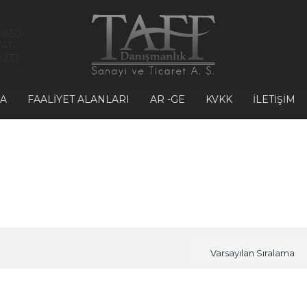
0850-
241-
8233
A
FAALIYET ALANLARI
AR -GE
KVKK
İLETIŞIM
Varsayılan Sıralama