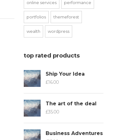
online services
performance
portfolios
themeforest
wealth
wordpress
top rated products
Ship Your Idea
£
16.00
The art of the deal
£
35.00
Business Adventures