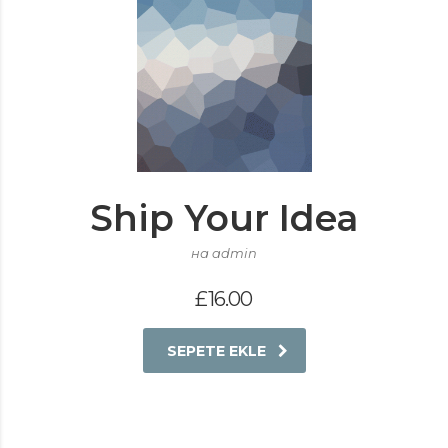
Ship Your Idea
на admin
£
16.00
SEPETE EKLE