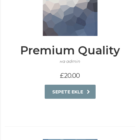
Premium Quality
на admin
£
20.00
SEPETE EKLE