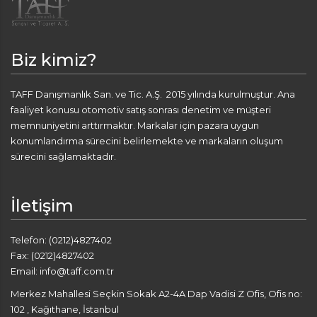
Biz kimiz?
TAFF Danışmanlık San. ve Tic. A.Ş. 2015 yılında kurulmuştur. Ana
faaliyet konusu otomotiv satış sonrası denetim ve müşteri
memnuniyetini arttırmaktır. Markalar için pazara uygun
konumlandırma sürecini belirlemekte ve markaların oluşum
sürecini sağlamaktadır.
İletişim
Telefon: (0212)4827402
Fax: (0212)4827402
Email: info@taff.com.tr
Merkez Mahallesi Seçkin Sokak A2-4A Dap Vadisi Z Ofis, Ofis no:
102 , Kağıthane, İstanbul