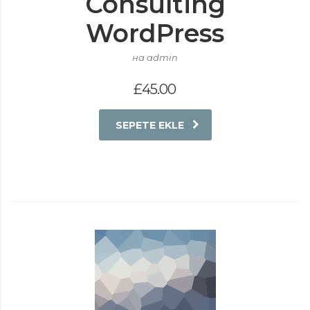
Consulting
WordPress
на admin
£
45.00
SEPETE EKLE