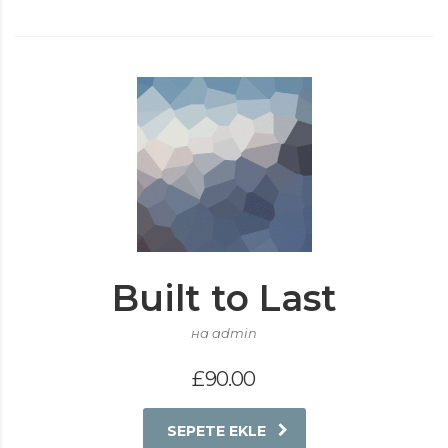
Built to Last
на admin
£
90.00
SEPETE EKLE